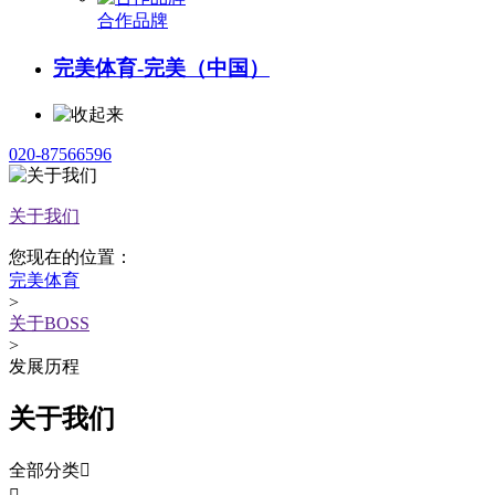
合作品牌
完美体育-完美（中国）
020-87566596
关于我们
您现在的位置：
完美体育
>
关于BOSS
>
发展历程
关于我们
全部分类
